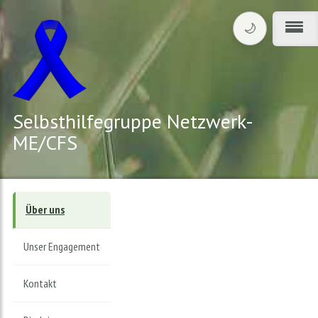
🌙
Design umschalte
Menü
Selbsthilfegruppe Netzwerk-
ME/CFS
Über uns
Unser Engagement
Kontakt